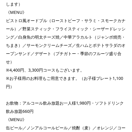
します）
《MENU》
ビストロ風オードブル（ローストビーフ・サラミ・スモークカナ
ール）／野菜スティック・フライスティック・シーザードレッシ
ング／白身魚の明太チーズ焼／中華アラカルト（ジャンボ焼売・
ちまき）／サーモンクリームチーズ／生ハムとポテトサラダのオ
ープンサンド／デザート（プチガトー・季節のフルーツ盛り合
せ）
※4,400円、3,300円コースもございます。
※お子様用のお料理もご用意できます。（お子様プレート1,100
円）
お飲物：アルコール飲み放題お一人様1,980円・ソフトドリンク
飲み放題660円
《MENU》
缶ビール／ノンアルコールビール／焼酎（麦）／オレンジ／コー