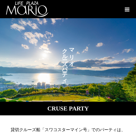
ク
マ
ル
リ
ズ
オ
パ
テ
ィ
。
CRUSE PARTY
貸切クルーズ船「スワコスターマイン号」でのパーティは、