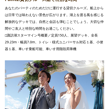
あなたのパーティのためだけに運行する貸切クルーズ。船上から
は日常では味わえない景色が広がります。湖上を渡る風を感じる
解放的なデッキでは、自然と会話も弾むことでしょう。大切な仲
間やご友人と特別な時間をお過ごしください。
□諏訪湖スターマイン号概要／定員150人、展望デッキ、全長
29.23m・幅員7.0m、トイレ・様式ユニバーサル対応１基、小便
器１基、車いす乗船可能、車いす用階段昇降機